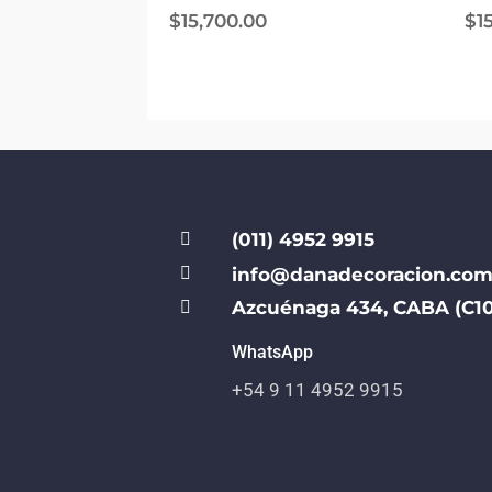
$
15,700.00
$
1
(011) 4952 9915


info@danadecoracion.com
Azcuénaga 434, CABA (C10

WhatsApp
+54 9 11 4952 9915