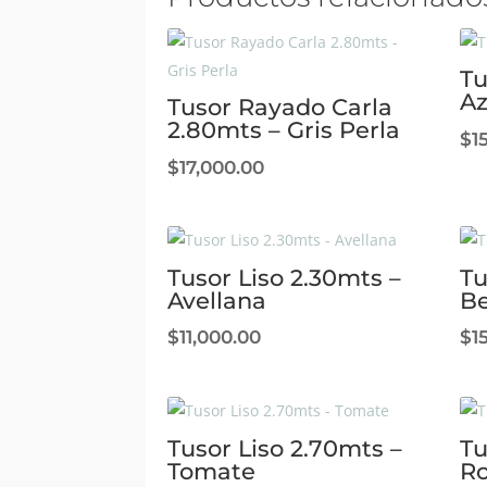
Tu
Az
Tusor Rayado Carla
2.80mts – Gris Perla
$
1
$
17,000.00
Tusor Liso 2.30mts –
Tu
Avellana
Be
$
11,000.00
$
1
Tusor Liso 2.70mts –
Tu
Tomate
R