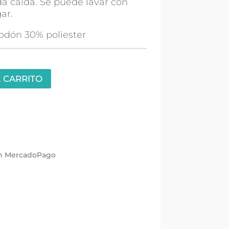
a caída. Se puede lavar con
ar.
odón 30% poliester
 CARRITO
con MercadoPago