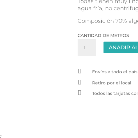
Todas tienen muy lind
agua fría, no centrifug
Composición 70% alg
CANTIDAD DE METROS
Lino
AÑADIR AL
Pesado
3.00mts
-

Blanco
Envíos a todo el país
cantidad

Retiro por el local

Todos las tarjetas 
s