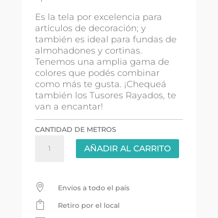
Es la tela por excelencia para
artículos de decoración; y
también es ideal para fundas de
almohadones y cortinas.
Tenemos una amplia gama de
colores que podés combinar
como más te gusta. ¡Chequeá
también los Tusores Rayados, te
van a encantar!
CANTIDAD DE METROS
Tusor
AÑADIR AL CARRITO
Liso
2.30mts
-
Rosa

Envíos a todo el país
cantidad

Retiro por el local