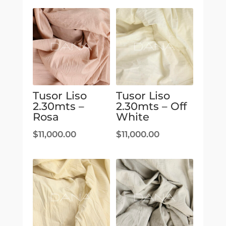
Tusor Liso
Tusor Liso
2.30mts –
2.30mts – Off
Rosa
White
$
11,000.00
$
11,000.00