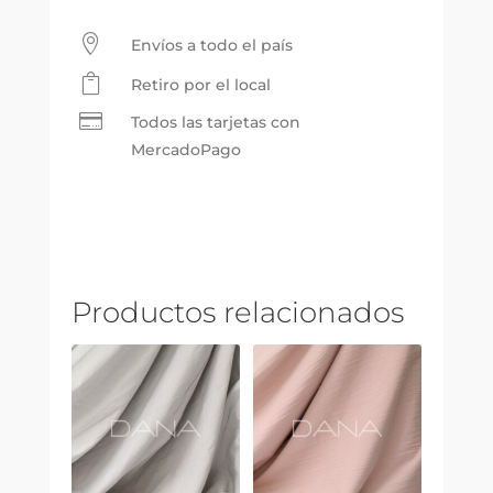
-
Blanco

Envíos a todo el país
cantidad

Retiro por el local

Todos las tarjetas con
MercadoPago
Productos relacionados