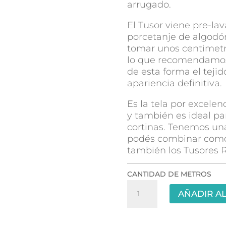
arrugado.
El Tusor viene pre-lav
porcetanje de algod
tomar unos centimetr
lo que recomendamos 
de esta forma el teji
apariencia definitiva.
Es la tela por excelen
y también es ideal p
cortinas. Tenemos un
podés combinar como
también los Tusores R
CANTIDAD DE METROS
Tusor
AÑADIR AL
Liso
2.30mts
-