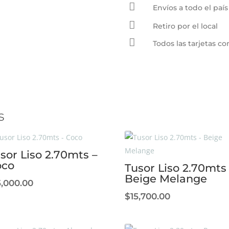

Mostaza
Envíos a todo el país
cantidad

Retiro por el local

Todos las tarjetas 
s
sor Liso 2.70mts –
oco
Tusor Liso 2.70mts
Beige Melange
5,000.00
$
15,700.00