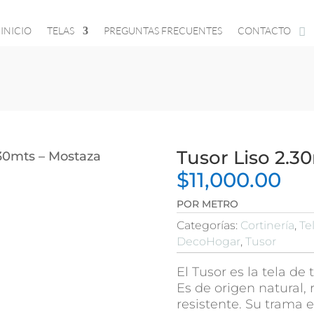
INICIO
TELAS
PREGUNTAS FRECUENTES
CONTACTO
Tusor Liso 2.3
.30mts – Mostaza
$
11,000.00
POR METRO
Categorías:
Cortinería
,
Te
DecoHogar
,
Tusor
El Tusor es la tela de
Es de origen natural, r
resistente. Su trama 