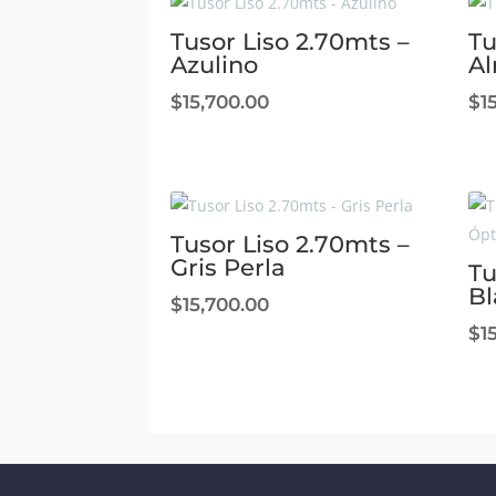
Tusor Liso 2.70mts –
Tu
Azulino
A
$
15,700.00
$
1
Tusor Liso 2.70mts –
Gris Perla
Tu
Bl
$
15,700.00
$
1