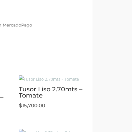
con MercadoPago
Tusor Liso 2.70mts –
Tomate
 –
$
15,700.00