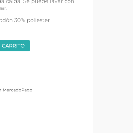
a caída. Se puede lavar con
ar.
odón 30% poliester
 CARRITO
con MercadoPago