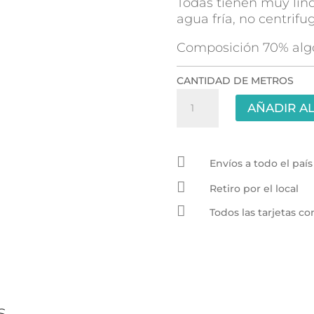
Todas tienen muy lind
agua fría, no centrifug
Composición 70% alg
CANTIDAD DE METROS
Gasa
AÑADIR AL
Cerdeña
3.00mts
-

Lino
Envíos a todo el país
cantidad

Retiro por el local

Todos las tarjetas 
s