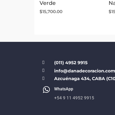
Verde
Na
$
15,700.00
$
1
(011) 4952 9915


info@danadecoracion.com
Azcuénaga 434, CABA (C10

WhatsApp
+54 9 11 4952 9915