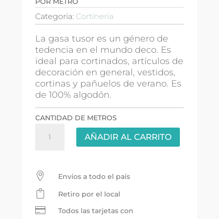
POR METRO
Categoría:
Cortinería
La gasa tusor es un género de
tedencia en el mundo deco. Es
ideal para cortinados, artículos de
decoración en general, vestidos,
cortinas y pañuelos de verano. Es
de 100% algodón.
CANTIDAD DE METROS
Gasa
AÑADIR AL CARRITO
Tusor
2.30mts
-
Natural

Envíos a todo el país
cantidad

Retiro por el local

Todos las tarjetas con