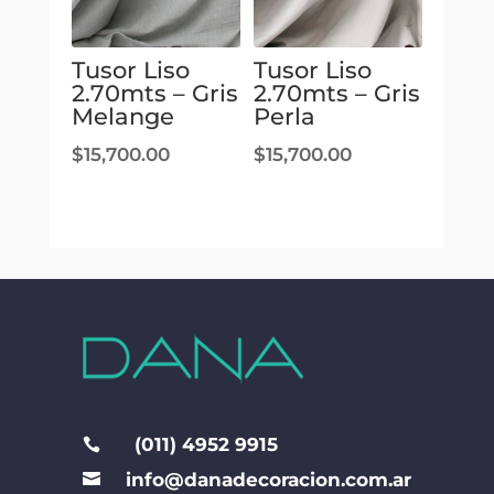
Tusor Liso
Tusor Liso
2.70mts – Gris
2.70mts – Gris
Melange
Perla
$
15,700.00
$
15,700.00
(011) 4952 9915

info@danadecoracion.com.ar
