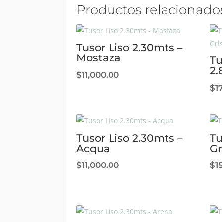
Productos relacionado
Tusor Liso 2.30mts –
Mostaza
Tu
2.
$
11,000.00
$
1
Tusor Liso 2.30mts –
Tu
Acqua
Gr
$
11,000.00
$
1