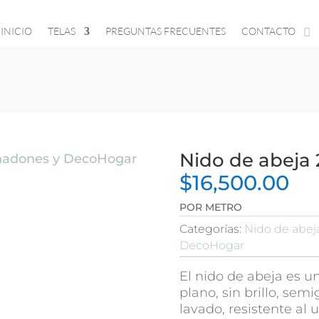
INICIO
TELAS
PREGUNTAS FRECUENTES
CONTACTO
Nido de abeja 
ohadones y DecoHogar
$
16,500.00
POR METRO
Categorías:
Nido de abej
DecoHogar
El nido de abeja es un
plano, sin brillo, sem
lavado, resistente al u