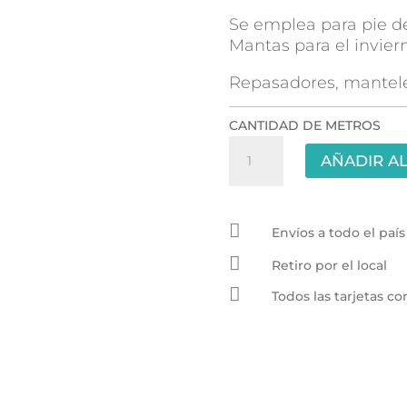
Se emplea para pie de
Mantas para el invier
Repasadores, mantele
CANTIDAD DE METROS
Nido
AÑADIR AL
de
abeja
2.20mt

-
Envíos a todo el país
Maiz

Retiro por el local
cantidad

Todos las tarjetas 