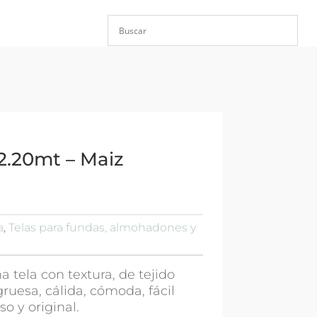
2.20mt – Maiz
a
,
Telas para fundas, almohadones y
a tela con textura, de tejido
igruesa, cálida, cómoda, fácil
so y original.