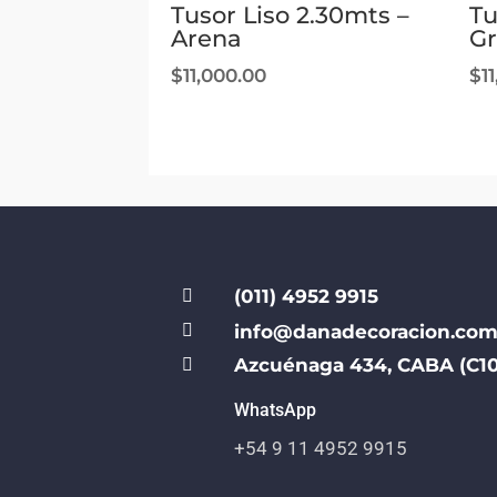
Tusor Liso 2.30mts –
Tu
Arena
Gr
$
11,000.00
$
1
(011) 4952 9915


info@danadecoracion.com
Azcuénaga 434, CABA (C10

WhatsApp
+54 9 11 4952 9915