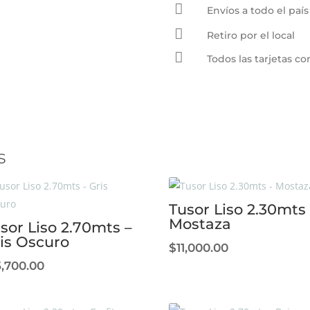

Mostaza
Envíos a todo el país
cantidad

Retiro por el local

Todos las tarjetas 
s
Tusor Liso 2.30mts 
Mostaza
sor Liso 2.70mts –
is Oscuro
$
11,000.00
5,700.00