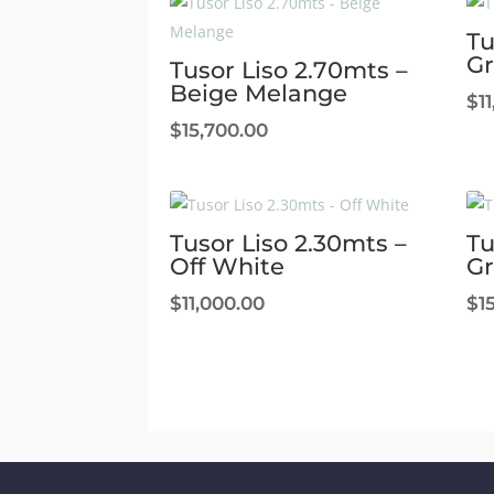
Tu
Gr
Tusor Liso 2.70mts –
Beige Melange
$
1
$
15,700.00
Tusor Liso 2.30mts –
Tu
Off White
Gr
$
11,000.00
$
1