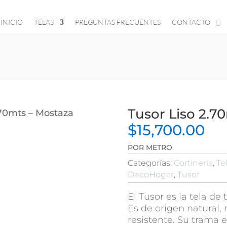
INICIO
TELAS
PREGUNTAS FRECUENTES
CONTACTO
Tusor Liso 2.7
.70mts – Mostaza
$
15,700.00
POR METRO
Categorías:
Cortinería
,
Te
DecoHogar
,
Tusor
El Tusor es la tela de
Es de origen natural, r
resistente. Su trama 