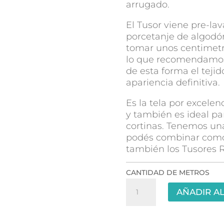
arrugado.
El Tusor viene pre-lav
porcetanje de algod
tomar unos centimetr
lo que recomendamos 
de esta forma el teji
apariencia definitiva.
Es la tela por excelen
y también es ideal p
cortinas. Tenemos un
podés combinar como
también los Tusores R
CANTIDAD DE METROS
Tusor
AÑADIR AL
Liso
2.70mts
-