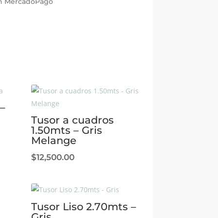
con MercadoPago
–
Tusor a cuadros
1.50mts – Gris
Melange
$
12,500.00
Tusor Liso 2.70mts –
Gris