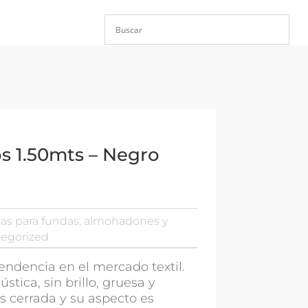
s 1.50mts – Negro
las para fundas, almohadones y
egorized
 tendencia en el mercado textil.
ústica, sin brillo, gruesa y
es cerrada y su aspecto es