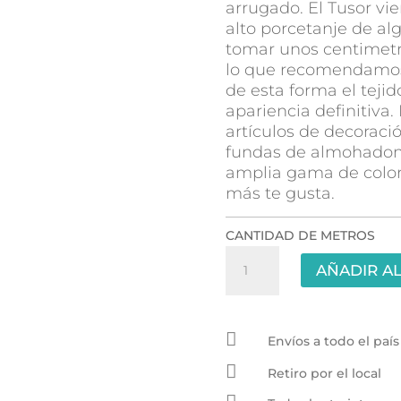
arrugado. El Tusor vie
alto porcetanje de a
tomar unos centimetr
lo que recomendamos 
de esta forma el teji
apariencia definitiva.
artículos de decoraci
fundas de almohadon
amplia gama de colo
más te gusta.
CANTIDAD DE METROS
Tusor
AÑADIR AL
a
cuadros
1.50mts

-
Envíos a todo el país
Negro

Retiro por el local
cantidad