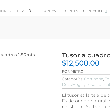
INICIO
TELAS
PREGUNTAS FRECUENTES
CONTACTO
Tusor a cuadro
 cuadros 1.50mts –
$
12,500.00
POR METRO
Categorías:
Cortinería
,
Te
DecoHogar
,
Tusor
,
Uncat
El tusor es la tela de
Es de origen natural, r
resistente. Su trama 