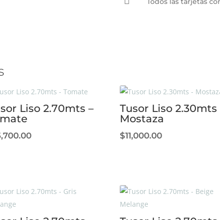

Todos las tarjetas 
s
sor Liso 2.70mts –
Tusor Liso 2.30mts 
omate
Mostaza
5,700.00
$
11,000.00