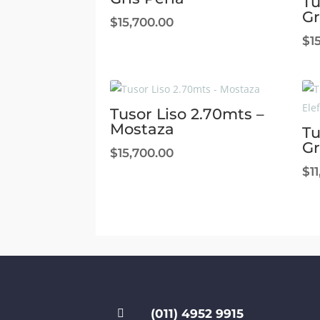
Tu
Gr
$
15,700.00
$
1
Tusor Liso 2.70mts –
Mostaza
Tu
Gr
$
15,700.00
$
1
(011) 4952 9915
