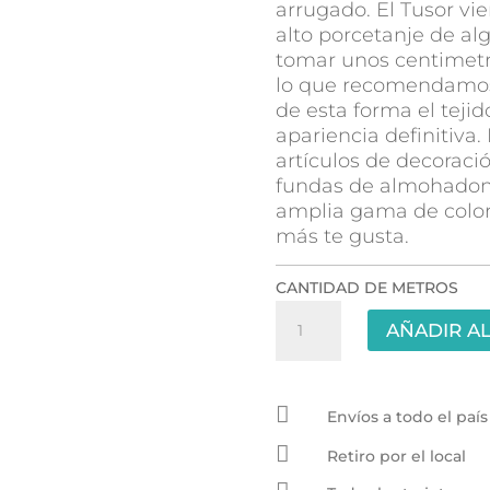
arrugado. El Tusor vie
alto porcetanje de a
tomar unos centimetr
lo que recomendamos 
de esta forma el teji
apariencia definitiva.
artículos de decoraci
fundas de almohadon
amplia gama de colo
más te gusta.
CANTIDAD DE METROS
Tusor
AÑADIR AL
Raya
Plateada
2.80mts

cantidad
Envíos a todo el país

Retiro por el local