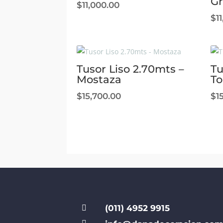
Gr
$
11,000.00
$
1
Tusor Liso 2.70mts –
Tu
Mostaza
T
$
15,700.00
$
1
(011) 4952 9915
