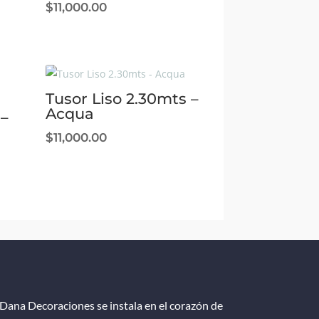
$
11,000.00
Tusor Liso 2.30mts –
Acqua
 –
$
11,000.00
Dana Decoraciones se instala en el corazón de