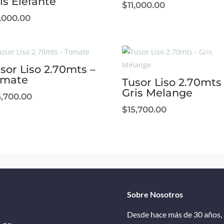
is Elefante
$
11,000.00
1,000.00
sor Liso 2.70mts –
omate
Tusor Liso 2.70mts
Gris Melange
5,700.00
$
15,700.00
Sobre Nosotros
Desde hace más de 30 años, 