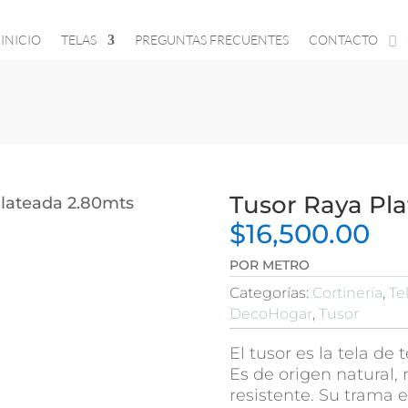
INICIO
TELAS
PREGUNTAS FRECUENTES
CONTACTO
Tusor Raya Pl
Plateada 2.80mts
$
16,500.00
POR METRO
Categorías:
Cortinería
,
Te
DecoHogar
,
Tusor
El tusor es la tela de
Es de origen natural, r
resistente. Su trama 