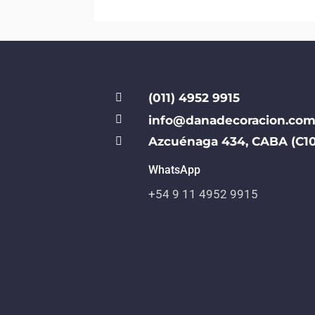
(011) 4952 9915


info@danadecoracion.com
Azcuénaga 434, CABA (C10

WhatsApp
+54 9 11 4952 9915