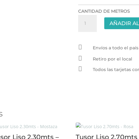
CANTIDAD DE METROS
Black
AÑADIR AL
Out
de
Lino

Color
Envíos a todo el país
Yute

Retiro por el local
2.80
de

Todos las tarjetas 
ancho
100%
lavable
cantidad
s
sor Liso 2.30mts –
Tusor Liso 2.70mts