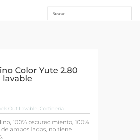
ino Color Yute 2.80
 lavable
ack Out Lavable
,
Cortinería
 lino, 100% oscurecimiento, 100%
 de ambos lados, no tiene
s.