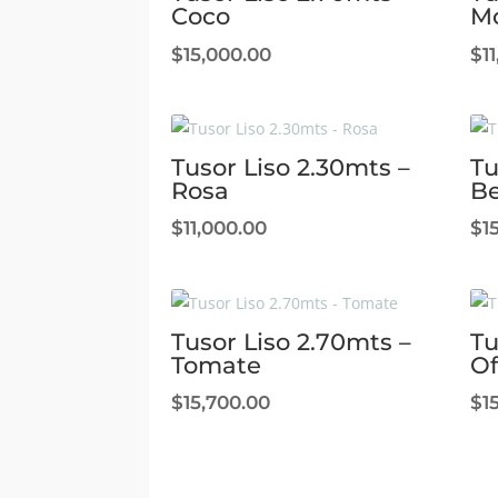
Coco
M
$
15,000.00
$
1
Tusor Liso 2.30mts –
Tu
Rosa
Be
$
11,000.00
$
1
Tusor Liso 2.70mts –
Tu
Tomate
Of
$
15,700.00
$
1