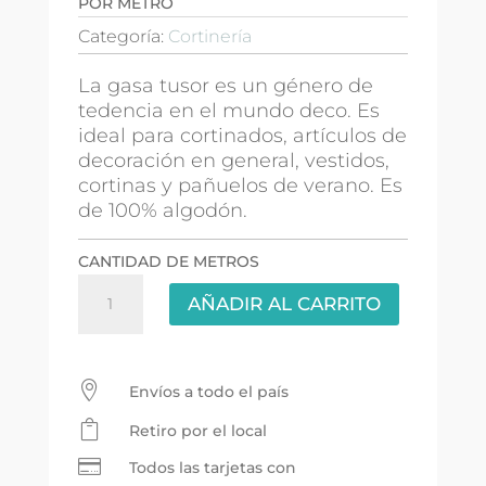
POR METRO
Categoría:
Cortinería
La gasa tusor es un género de
tedencia en el mundo deco. Es
ideal para cortinados, artículos de
decoración en general, vestidos,
cortinas y pañuelos de verano. Es
de 100% algodón.
CANTIDAD DE METROS
Gasa
AÑADIR AL CARRITO
Tusor
2.30mts
-
Rosa

Envíos a todo el país
cantidad

Retiro por el local

Todos las tarjetas con