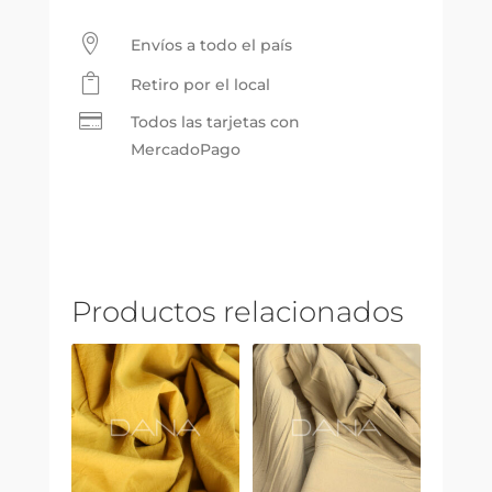
-
Color

Envíos a todo el país
18

Retiro por el local
cantidad

Todos las tarjetas con
MercadoPago
Productos relacionados