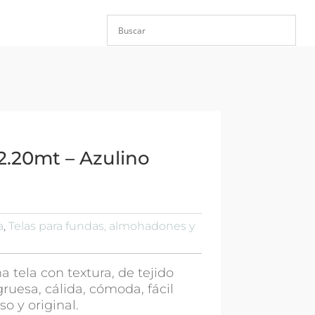
2.20mt – Azulino
a
,
Telas para fundas, almohadones y
a tela con textura, de tejido
igruesa, cálida, cómoda, fácil
so y original.