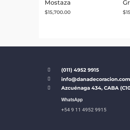
Mostaza
Gr
$
15,700.00
$
1
(011) 4952 9915


info@danadecoracion.com
Azcuénaga 434, CABA (C10

WhatsApp
+54 9 11 4952 9915