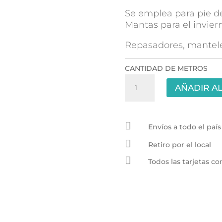
Se emplea para pie de
Mantas para el invier
Repasadores, mantele
CANTIDAD DE METROS
Nido
AÑADIR AL
de
abeja
2.20mt

-
Envíos a todo el país
Azulino

Retiro por el local
cantidad

Todos las tarjetas 