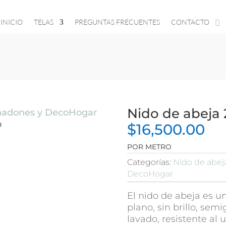
INICIO
TELAS
PREGUNTAS FRECUENTES
CONTACTO
Nido de abeja 
ohadones y DecoHogar
o
$
16,500.00
POR METRO
Categorías:
Nido de abej
DecoHogar
El nido de abeja es un
plano, sin brillo, sem
lavado, resistente al u